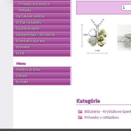
Prívesky pre dvojice
Retiazky
Darčekové taštičky
Držiak na kabelu
Dvojité prstene
Zdobené tipy / 3D nechty
Shamballa súpravy
Výpredaj
Súťaž
Menu
Úvodná stránka
Odkazy
Kontakt
Kategórie
Bižutéria - Kryštálove šper
Prívesky s retiazkou