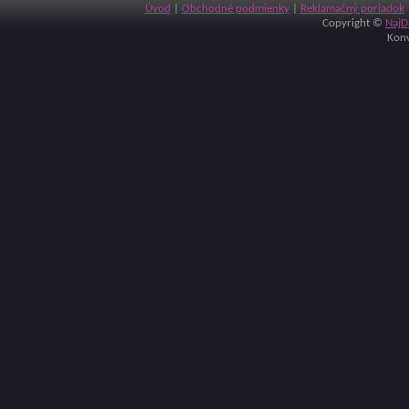
Úvod
|
Obchodné podmienky
|
Reklamačný poriadok
Copyright ©
NajD
Konv