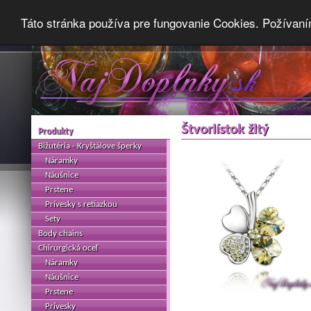
Táto stránka používa pre fungovanie Cookies. Požívaní
Štvorlístok žltý
Produkty
Bižutéria - Kryštálove šperky
Náramky
Náušnice
Prstene
Prívesky s retiazkou
Sety
Body chains
Chirurgická oceľ
Náramky
Náušnice
Prstene
Prívesky