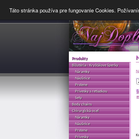
Táto stránka používa pre fungovanie Cookies. Požívaní
Produkty
Bižutéria - Kryštálove šperky
N
Náramky
Náušnice
Prstene
Prívesky s retiazkou
Š
m
Sety
Body chains
Chirurgická oceľ
Náramky
Náušnice
Prstene
K
Prívesky