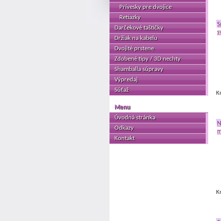
Prívesky pre dvojice
Retiazky
S
Darčekové taštičky
s
Držiak na kabelu
Dvojité prstene
Zdobené tipy / 3D nechty
Shamballa súpravy
Výpredaj
Súťaž
K
Menu
Úvodná stránka
N
Odkazy
m
Kontakt
K