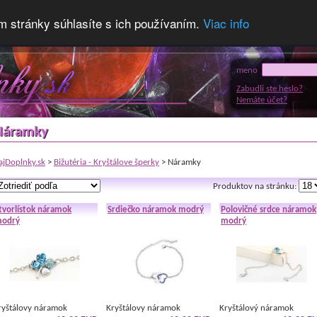
m stránky súhlasíte s ich používaním.
Viac info
meno
Zabudli ste heslo?
Nemáte účet?
Náramky
ajDoplnky.sk
>
Bižutéria - Kryštálove šperky
> Náramky
Produktov na stránku:
tvorlístok náramok
Srdiečko náramok modrý
Polovičné srdce náramok
odrý
modrý
ryštálovy náramok
Kryštálovy náramok
Kryštálový náramok