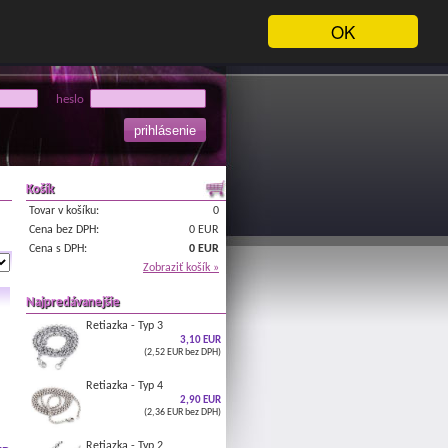
OK
heslo
Košík
Tovar v košíku:
0
Cena bez DPH:
0 EUR
Cena s DPH:
0 EUR
Zobraziť košík »
Najpredávanejšie
Retiazka - Typ 3
3,10 EUR
(2,52 EUR bez DPH)
Retiazka - Typ 4
2,90 EUR
(2,36 EUR bez DPH)
Retiazka - Typ 2