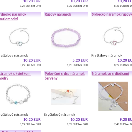
10,20 EUR
10,20 EUR
10,20 E
8,29 EUR bez DPH
8,29 EUR bez DPH
8,29 EUR bez 
rdiečko náramok
Ružový náramok
Srdiečko náramok ružový
vetlomodrý
ryštálovy náramok
Kryštálovy náramok
10,20 EUR
5,20 EUR
10,20 E
8,29 EUR bez DPH
4,23 EUR bez DPH
8,29 EUR bez 
áramok s kvietkom
Polovičné srdce náramok
Náramok so srdiečkami
odrý
červený
ryštálový náramok
Kryštálový náramok
10,20 EUR
10,20 EUR
9,20 E
8,29 EUR bez DPH
8,29 EUR bez DPH
7,48 EUR bez 