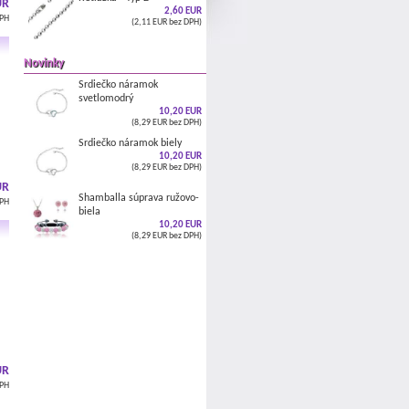
UR
2,60 EUR
DPH
(2,11 EUR bez DPH)
Novinky
Srdiečko náramok
svetlomodrý
10,20 EUR
(8,29 EUR bez DPH)
Srdiečko náramok biely
10,20 EUR
(8,29 EUR bez DPH)
UR
Shamballa súprava ružovo-
DPH
biela
10,20 EUR
(8,29 EUR bez DPH)
UR
DPH