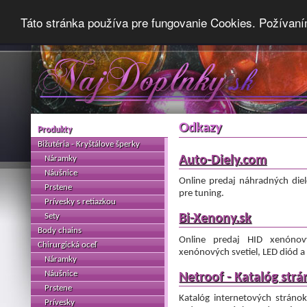
Táto stránka používa pre fungovanie Cookies. Požívaní
Odkazy
Produkty
Bižutéria - Kryštálove šperky
Auto-Diely.com
Náramky
Náušnice
Online predaj náhradných diel
Prstene
pre tuning.
Prívesky s retiazkou
Sety
Bi-Xenony.sk
Body chains
Online predaj HID xenónov
Chirurgická oceľ
xenónových svetiel, LED diód a 
Náramky
Náušnice
Netroof - Katalóg strá
Prstene
Katalóg internetových stránok
Prívesky