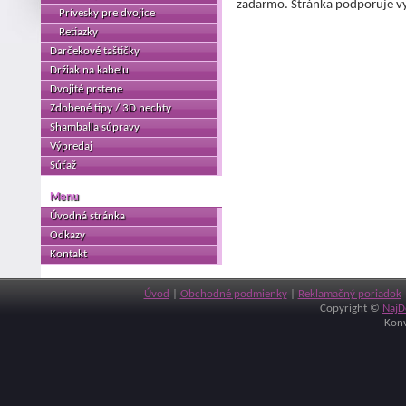
zadarmo. Stránka podporuje vy
Prívesky pre dvojice
Retiazky
Darčekové taštičky
Držiak na kabelu
Dvojité prstene
Zdobené tipy / 3D nechty
Shamballa súpravy
Výpredaj
Súťaž
Menu
Úvodná stránka
Odkazy
Kontakt
Úvod
|
Obchodné podmienky
|
Reklamačný poriadok
Copyright ©
NajD
Konv