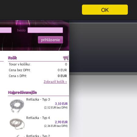
OK
heslo
Košík
Tovar v košíku:
0
Cena bez DPH:
0 EUR
Cena s DPH:
0 EUR
Zobraziť košík »
Najpredávanejšie
Retiazka - Typ 3
3,10 EUR
(2,52 EUR bez DPH)
Retiazka - Typ 4
2,90 EUR
(2,36 EUR bez DPH)
Retiazka - Typ 2