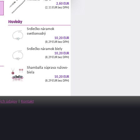
2,60 EUR
(2,11 EUR bez DPH)
Novinky
Srdiečko náramok
svetlomodrý
10,20 EUR
(8,29 EUR bez DPH)
Srdiečko náramok biely
10,20 EUR
(8,29 EUR bez DPH)
Shamballa súprava ružovo-
biela
10,20 EUR
(8,29 EUR bez DPH)
ch údajov
|
Kontakt