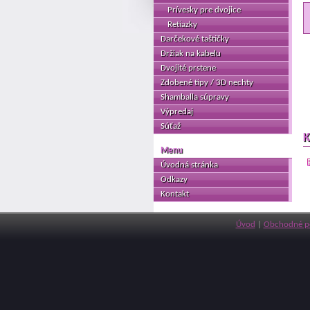
Prívesky pre dvojice
Retiazky
Darčekové taštičky
Držiak na kabelu
Dvojité prstene
Zdobené tipy / 3D nechty
Shamballa súpravy
Výpredaj
Súťaž
K
Menu
Úvodná stránka
Odkazy
Kontakt
Úvod
|
Obchodné p