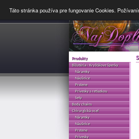
Táto stránka používa pre fungovanie Cookies. Požívaní
S
Produkty
Bižutéria - Kryštálove šperky
Náramky
Náušnice
Prstene
Prívesky s retiazkou
Sety
Body chains
Chirurgická oceľ
Náramky
Náušnice
Prstene
Prívesky