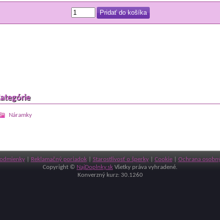
ategórie
Náramky
odmienky
|
Reklamačný poriadok
|
Starostlivosť o šperky
|
Cookie
|
Ochrana osobný
Copyright ©
NajDoplnky.sk
Všetky práva vyhradené.
Konverzný kurz: 30.1260