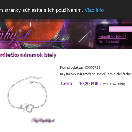
m stránky súhlasíte s ich používaním.
Viac info
meno
Zabudli ste heslo?
Nemáte účet?
rdiečko náramok biely
Kód produktu: NX000723
Kryštálovy náramok so srdiečkom bielej farby.
Cena
10,20 EUR
(8,29 EUR bez DPH)