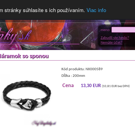
m stránky súhlasíte s ich používaním.
Viac info
meno
Zabudli ste heslo?
Nemáte účet?
Náramok so sponou
Kód produktu: NX000589
Dĺžka : 200mm
Cena
13,30 EUR
(10,81 EUR bez DPH)