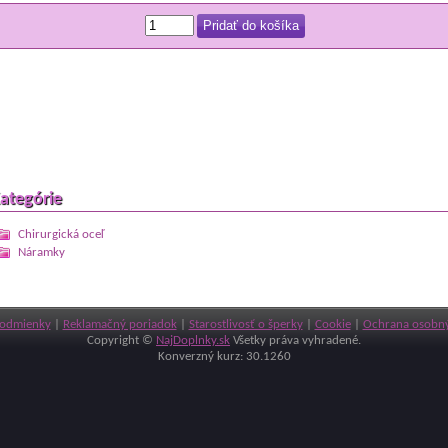
ategórie
Chirurgická oceľ
Náramky
odmienky
|
Reklamačný poriadok
|
Starostlivosť o šperky
|
Cookie
|
Ochrana osobný
Copyright ©
NajDoplnky.sk
Všetky práva vyhradené.
Konverzný kurz: 30.1260