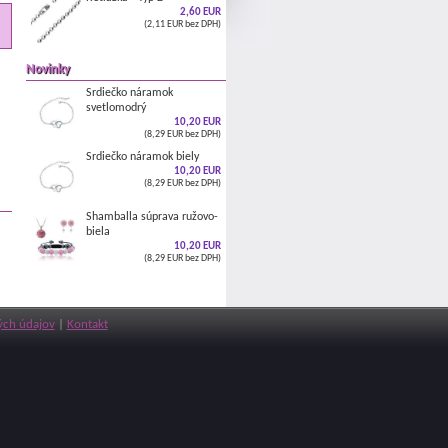
2,60 EUR
(2,11 EUR bez DPH)
Novinky
Srdiečko náramok
svetlomodrý
10,20 EUR
(8,29 EUR bez DPH)
Srdiečko náramok biely
10,20 EUR
(8,29 EUR bez DPH)
Shamballa súprava ružovo-
biela
10,20 EUR
(8,29 EUR bez DPH)
ch údajov
|
Kontakt