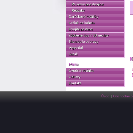
Prívesky pre dvojice
Retiazky
Darčekové taštičky
Držiak na kabelu
Dvojité prstene
Zdobené tipy / 3D nechty
Shamballa súpravy
Výpredaj
Súťaž
K
Menu
Úvodná stránka
Odkazy
Kontakt
Úvod
|
Obchodné p