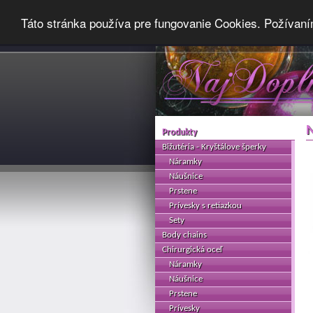
Táto stránka používa pre fungovanie Cookies. Požívaní
Produkty
Bižutéria - Kryštálove šperky
Náramky
Náušnice
Prstene
Prívesky s retiazkou
Sety
Body chains
Chirurgická oceľ
Náramky
Náušnice
Prstene
Prívesky