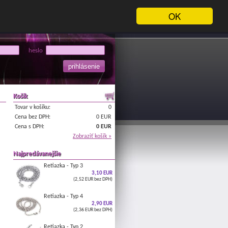
OK
heslo
Košík
Tovar v košíku:
0
Cena bez DPH:
0 EUR
Cena s DPH:
0 EUR
Zobraziť košík »
Najpredávanejšie
Retiazka - Typ 3
3,10 EUR
(2,52 EUR bez DPH)
Retiazka - Typ 4
2,90 EUR
(2,36 EUR bez DPH)
Retiazka - Typ 2