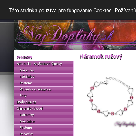
Táto stránka používa pre fungovanie Cookies. Požívaní
Náramok ružový
Produkty
Bižutéria - Kryštálove šperky
Náramky
Náušnice
Prstene
Prívesky s retiazkou
Sety
Body chains
Chirurgická oceľ
Náramky
Náušnice
Prstene
Prívesky