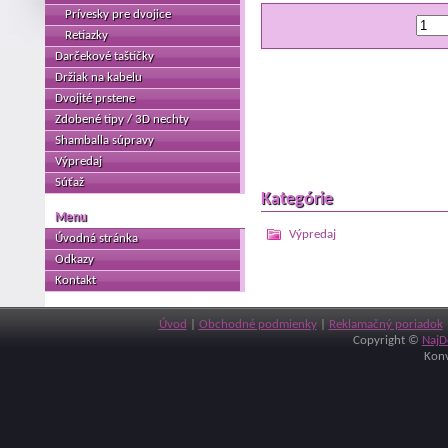
Prívesky pre dvojice
Retiazky
Darčekové taštičky
Držiak na kabelu
Dvojité prstene
Zdobené tipy / 3D nechty
Shamballa súpravy
Výpredaj
Súťaž
Kategórie
Menu
Výpredaj
Úvodná stránka
Odkazy
Kontakt
Úvod
|
Obchodné podmienky
|
Reklamačný poriadok
Copyright ©
NajD
Konv