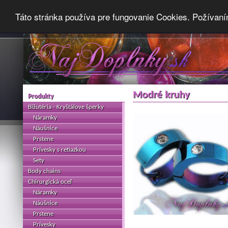
Táto stránka používa pre fungovanie Cookies. Požívaní
Modré kruhy
Produkty
Bižutéria - Kryštálove šperky
Náramky
Náušnice
Prstene
Prívesky s retiazkou
Sety
Body chains
Chirurgická oceľ
Náramky
Náušnice
Prstene
Prívesky